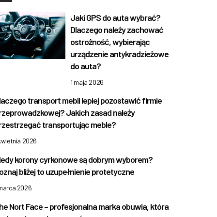
Jaki GPS do auta wybrać?
Dlaczego należy zachować
ostrożność, wybierając
urządzenie antykradzieżowe
do auta?
1 maja 2026
laczego transport mebli lepiej pozostawić firmie
rzeprowadzkowej? Jakich zasad należy
rzestrzegać transportując meble?
kwietnia 2026
iedy korony cyrkonowe są dobrym wyborem?
oznaj bliżej to uzupełnienie protetyczne
 marca 2026
he Nort Face – profesjonalna marka obuwia, która