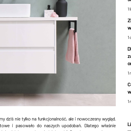
1 
Z
w
1
D
z
o
1
C
w
1
y dziś nie tylko na funkcjonalność, ale i nowoczesny wygląd.
L
rtowe i pasowało do naszych upodobań. Dlatego właśnie