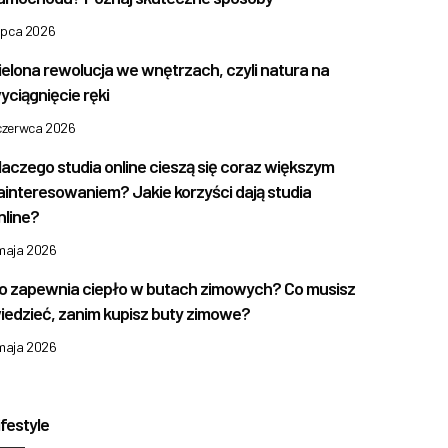
lipca 2026
ielona rewolucja we wnętrzach, czyli natura na
yciągnięcie ręki
 czerwca 2026
laczego studia online cieszą się coraz większym
ainteresowaniem? Jakie korzyści dają studia
nline?
 maja 2026
o zapewnia ciepło w butach zimowych? Co musisz
iedzieć, zanim kupisz buty zimowe?
 maja 2026
ifestyle