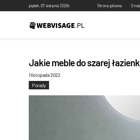
piątek, 07 sierpnia 2026r.
Strona główna
O na
Jakie meble do szarej łazienk
1 listopada 2022
Porady