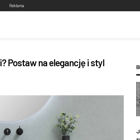
s
Reklama
i? Postaw na elegancję i styl
B
J
s