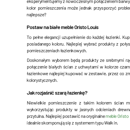
eksperymentujemy z nowoczesnym połączeniem barwy śc
kolor pomieszczenia może jednak przysporzyć probl
najlepsze?
Postaw na białe meble Oristo Louis
To pełne elegancji uzupełnienie do każdej łazienki. K
posiadanego koloru. Najlepiej wybrać produkty z poł
pomieszczeniach łazienkowych.
Doskonałym wyborem będą produkty ze srebrnymi rąc
połączenie białych ścian z uchwytami w kolorze czarny
łazienkowe najlepiej kupować w zestawie, przez co z
kolorystycznych.
Jak rozjaśnić szarą łazienkę?
Niewielkie pomieszczenie z takim kolorem ścian m
wykorzystując produkty w jasnych odcieniach drewna.
przytulna. Najlepiej postawić na oryginalne
meble Oristo
idealnie skomponują się z systemem typu Walk in.