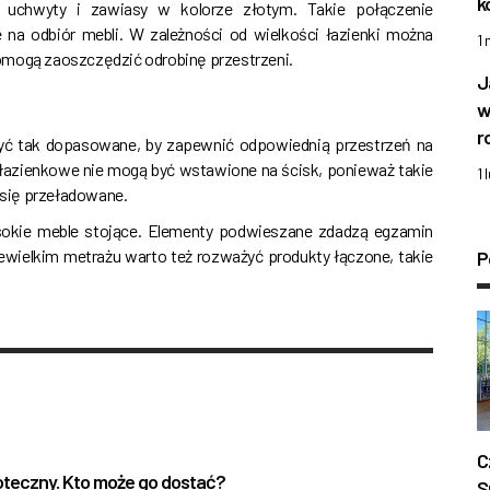
k
 uchwyty i zawiasy w kolorze złotym. Takie połączenie
 na odbiór mebli. W zależności od wielkości łazienki można
1
omogą zaoszczędzić odrobinę przestrzeni.
J
w
r
yć tak dopasowane, by zapewnić odpowiednią przestrzeń na
łazienkowe nie mogą być wstawione na ścisk, ponieważ takie
1 
 się przeładowane.
sokie meble stojące. Elementy podwieszane zdadzą egzamin
niewielkim metrażu warto też rozważyć produkty łączone, takie
P
C
oteczny. Kto może go dostać?
S