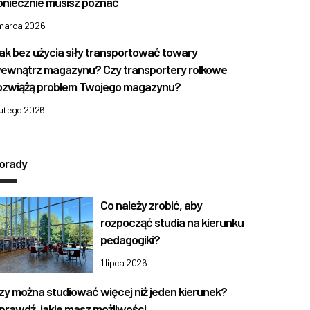
oniecznie musisz poznać
 marca 2026
ak bez użycia siły transportować towary
ewnątrz magazynu? Czy transportery rolkowe
ozwiążą problem Twojego magazynu?
lutego 2026
orady
Co należy zrobić, aby
rozpocząć studia na kierunku
pedagogiki?
1 lipca 2026
zy można studiować więcej niż jeden kierunek?
prawdź, jakie masz możliwości