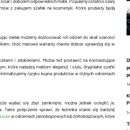
ian i doborem odpowiednich mebli. Popularny ostatnio szary
emów z zakupem szafek na kosmetyki. Które produkty będą
upując meble możemy dostosować ich odcień do skali szarości
yskiem, choć matowe warianty równie dobrze sprawdzą się w
D
zkami i zdobieniami. Można też postawić na kontrastujące
m, które nadadzą meblom elegancji i stylu. Oryginalne szafki
p
minimalizujemy ryzyko kupna produktów w różnych odcieniach
p
1 
K
P
oże wydać się zbyt zamknięte, można jednak ocieplić je,
 Takie połączenie sprawi, że łazienka stanie się bardziej
1
 Louis
w odcieniach jasnobrązowych lub żółtobrązowych, które
T