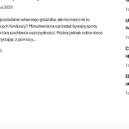
ika 2020
1
 posiadanie własnego gniazdka, ale nie masz na to
U
cych funduszy? Mieszkania na sprzedaż bywają sporą
n
 która pochłania oszczędności. Można jednak sobie nieco
1
zystając z pomocy…
C
ej
u
1
E
u
1