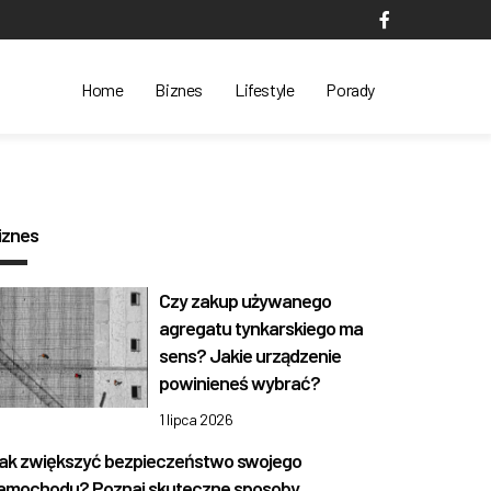
Home
Biznes
Lifestyle
Porady
iznes
Czy zakup używanego
agregatu tynkarskiego ma
sens? Jakie urządzenie
powinieneś wybrać?
1 lipca 2026
ak zwiększyć bezpieczeństwo swojego
amochodu? Poznaj skuteczne sposoby