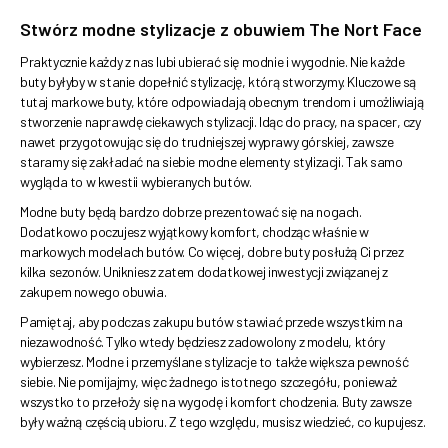
Stwórz modne stylizacje z obuwiem The Nort Face
Praktycznie każdy z nas lubi ubierać się modnie i wygodnie. Nie każde
buty byłyby w stanie dopełnić stylizację, którą stworzymy. Kluczowe są
tutaj markowe buty, które odpowiadają obecnym trendom i umożliwiają
stworzenie naprawdę ciekawych stylizacji. Idąc do pracy, na spacer, czy
nawet przygotowując się do trudniejszej wyprawy górskiej, zawsze
staramy się zakładać na siebie modne elementy stylizacji. Tak samo
wygląda to w kwestii wybieranych butów.
Modne buty będą bardzo dobrze prezentować się na nogach.
Dodatkowo poczujesz wyjątkowy komfort, chodząc właśnie w
markowych modelach butów. Co więcej, dobre buty posłużą Ci przez
kilka sezonów. Unikniesz zatem dodatkowej inwestycji związanej z
zakupem nowego obuwia.
Pamiętaj, aby podczas zakupu butów stawiać przede wszystkim na
niezawodność. Tylko wtedy będziesz zadowolony z modelu, który
wybierzesz. Modne i przemyślane stylizacje to także większa pewność
siebie. Nie pomijajmy, więc żadnego istotnego szczegółu, ponieważ
wszystko to przełoży się na wygodę i komfort chodzenia. Buty zawsze
były ważną częścią ubioru. Z tego względu, musisz wiedzieć, co kupujesz.