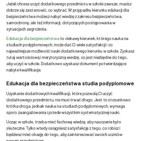
Jeżeli chcesz uczyć dodatkowego przedmiotu w szkole zawsze, musisz
dobrze się zastanowić, co wybrać. W przypadku kierunku edukacji dla
bezpieczeństwa możesz nabyć wiedzę z zakresu bezpieczeństwa,
samoobrony, ale też informacji, dotyczących postępowania w
sytuacjach zagrożenia.
Edukacja dla bezpieczeństwa
to ciekawy kierunek, którego nauka na
studiach podyplomowych, może dać Ci wiele satysfakcji i co
najważniejsze możliwość nauki dodatkowego kierunku w szkole. Zyskasz
tutaj wartościową i merytoryczną wiedzę, co jest niezbędne do tego,
aby uczyć w szkole. Dodatkowo uzyskasz dokument potwierdzające
nabyte kwalifikacje.
Edukacja dla bezpieczeństwa studia podyplomowe
Uzyskanie dodatkowych kwalifikacji, które pozwolą Ci uczyć
dodatkowego przedmiotu, nie musi trwać długo. Jest to stosunkowo
krótka droga, jednak nauka na studiach podyplomowych, wymaga
sporo zaangażowania i przede wszystkim systematycznej nauki.
Ucząc w szkole, trzeba mieć fachową wiedzę, aby nauczanie było
skuteczne. Tylko wtedy osiągniesz satysfakcję z tego, co robisz i
będziesz mieć okazję do tego, aby zainteresować swoich uczniów
nowym przedmiotem.