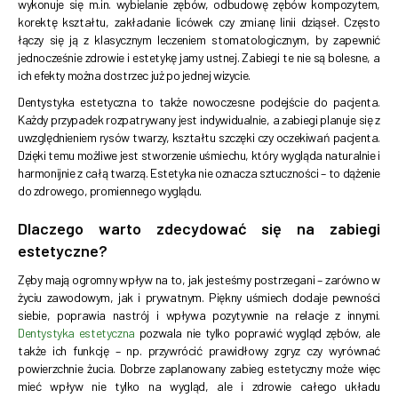
wykonuje się m.in. wybielanie zębów, odbudowę zębów kompozytem,
korektę kształtu, zakładanie licówek czy zmianę linii dziąseł. Często
łączy się ją z klasycznym leczeniem stomatologicznym, by zapewnić
jednocześnie zdrowie i estetykę jamy ustnej. Zabiegi te nie są bolesne, a
ich efekty można dostrzec już po jednej wizycie.
Dentystyka estetyczna to także nowoczesne podejście do pacjenta.
Każdy przypadek rozpatrywany jest indywidualnie, a zabiegi planuje się z
uwzględnieniem rysów twarzy, kształtu szczęki czy oczekiwań pacjenta.
Dzięki temu możliwe jest stworzenie uśmiechu, który wygląda naturalnie i
harmonijnie z całą twarzą. Estetyka nie oznacza sztuczności – to dążenie
do zdrowego, promiennego wyglądu.
Dlaczego warto zdecydować się na zabiegi
estetyczne?
Zęby mają ogromny wpływ na to, jak jesteśmy postrzegani – zarówno w
życiu zawodowym, jak i prywatnym. Piękny uśmiech dodaje pewności
siebie, poprawia nastrój i wpływa pozytywnie na relacje z innymi.
Dentystyka estetyczna
pozwala nie tylko poprawić wygląd zębów, ale
także ich funkcję – np. przywrócić prawidłowy zgryz czy wyrównać
powierzchnie żucia. Dobrze zaplanowany zabieg estetyczny może więc
mieć wpływ nie tylko na wygląd, ale i zdrowie całego układu