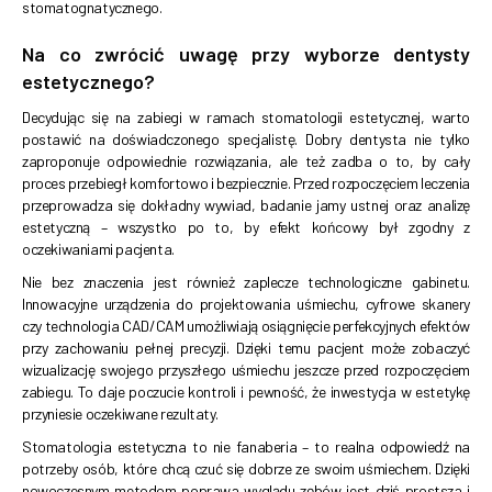
stomatognatycznego.
Na co zwrócić uwagę przy wyborze dentysty
estetycznego?
Decydując się na zabiegi w ramach stomatologii estetycznej, warto
postawić na doświadczonego specjalistę. Dobry dentysta nie tylko
zaproponuje odpowiednie rozwiązania, ale też zadba o to, by cały
proces przebiegł komfortowo i bezpiecznie. Przed rozpoczęciem leczenia
przeprowadza się dokładny wywiad, badanie jamy ustnej oraz analizę
estetyczną – wszystko po to, by efekt końcowy był zgodny z
oczekiwaniami pacjenta.
Nie bez znaczenia jest również zaplecze technologiczne gabinetu.
Innowacyjne urządzenia do projektowania uśmiechu, cyfrowe skanery
czy technologia CAD/CAM umożliwiają osiągnięcie perfekcyjnych efektów
przy zachowaniu pełnej precyzji. Dzięki temu pacjent może zobaczyć
wizualizację swojego przyszłego uśmiechu jeszcze przed rozpoczęciem
zabiegu. To daje poczucie kontroli i pewność, że inwestycja w estetykę
przyniesie oczekiwane rezultaty.
Stomatologia estetyczna to nie fanaberia – to realna odpowiedź na
potrzeby osób, które chcą czuć się dobrze ze swoim uśmiechem. Dzięki
nowoczesnym metodom poprawa wyglądu zębów jest dziś prostsza i