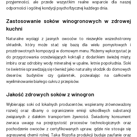
przyjemności, ale przede wszystkim realne wsparcie dla naszej
odporności i ogólnej kondycji psychofizycznej każdego dnia.
Zastosowanie soków winogronowych w zdrowej
kuchni
Naturalne wyciągi z jasnych owoców to niezwykle wszechstronny
składnik, który może stać się bazą dla wielu pomysłowych i
prozdrowotnych kompozycji w domowym menu. Możemy wykorzystać je
do przygotowania orzeźwiających koktajli z dodatkiem świeżej mięty,
imbiru oraz odrobiny wody mineralnej w upalne, letnie popołudnia. Soki
te świetnie sprawdzają się również jako naturalny słodzik do domowych
deserów, budyniów czy galaretek, pozwalając na całkowite
wyeliminowanie białego cukru z przepisów.
Jakość zdrowych soków z winogron
Wybierając soki od lokalnych producentów, wspieramy zrównoważony
rozwój oraz dbamy o ograniczenie emisji szkodliwych substancji
związanych z dalekim transportem żywności. Świadomy konsument
zwraca uwagę na przejrzystość procesów technologicznych oraz
pochodzenie owoców z certyfikowanych upraw, gdzie nie stosuje się
agresywnej chemii rolnej. Taka filozofia produkcji buduje zaufanie oraz