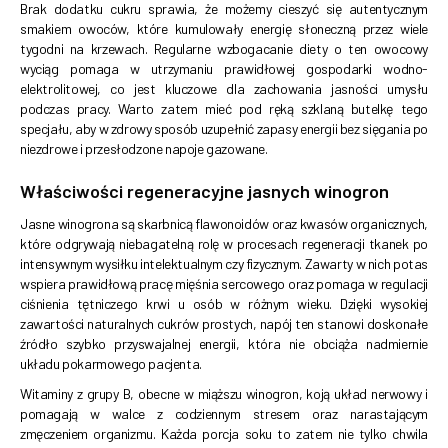
Brak dodatku cukru sprawia, że możemy cieszyć się autentycznym
smakiem owoców, które kumulowały energię słoneczną przez wiele
tygodni na krzewach. Regularne wzbogacanie diety o ten owocowy
wyciąg pomaga w utrzymaniu prawidłowej gospodarki wodno-
elektrolitowej, co jest kluczowe dla zachowania jasności umysłu
podczas pracy. Warto zatem mieć pod ręką szklaną butelkę tego
specjału, aby w zdrowy sposób uzupełnić zapasy energii bez sięgania po
niezdrowe i przesłodzone napoje gazowane.
Właściwości regeneracyjne jasnych winogron
Jasne winogrona są skarbnicą flawonoidów oraz kwasów organicznych,
które odgrywają niebagatelną rolę w procesach regeneracji tkanek po
intensywnym wysiłku intelektualnym czy fizycznym. Zawarty w nich potas
wspiera prawidłową pracę mięśnia sercowego oraz pomaga w regulacji
ciśnienia tętniczego krwi u osób w różnym wieku. Dzięki wysokiej
zawartości naturalnych cukrów prostych, napój ten stanowi doskonałe
źródło szybko przyswajalnej energii, która nie obciąża nadmiernie
układu pokarmowego pacjenta.
Witaminy z grupy B, obecne w miąższu winogron, koją układ nerwowy i
pomagają w walce z codziennym stresem oraz narastającym
zmęczeniem organizmu. Każda porcja soku to zatem nie tylko chwila