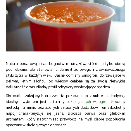
Natura obdarowuje nas bogactwem smaków, które nie tylko cieszą
podniebienie, ale stanowią fundament zdrowego i zrównoważonego
stylu życia w każdym wieku. Jasne odmiany winogron, dojrzewające w
pełnym, letnim słońcu, od wieków cenione są za swoją niezwykłą
delikatność oraz unikalny profil odżywczy wspierający organizm.
Dla osób szukających orzeźwienia połączonego z subtelną słodyczą,
idealnym wyborem jest naturalny
sok z jasnych winogron
tłoczony
metodą na zimno bez żadnych sztucznych dodatków. Ten szlachetny
napój charakteryzuje się jasną, złocistą barwą oraz głębokim
aromatem, który natychmiast przywodzi na myśl ciepłe popołudnia
spędzane w ekologicznych ogrodach.